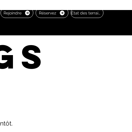
Rejoindre
Réservez
État des terrains
gs
ntôt.