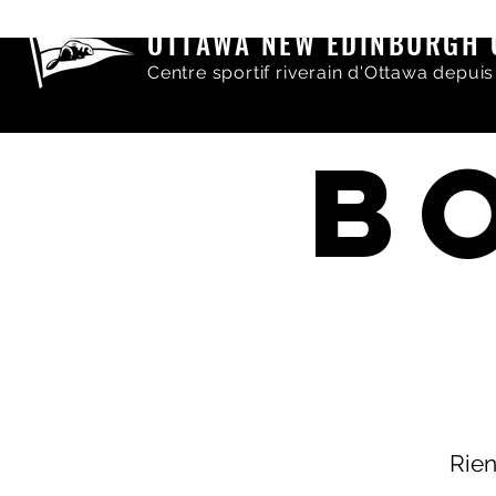
OTTAWA NEW EDINBURGH 
Centre sportif riverain d'Ottawa depuis
B
Rien