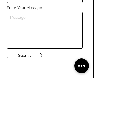
Enter Your Message
Submit
Liens
Naviguer le site
À propos de nous
Conseil d’administration
Tennis
FAQ
Aviron
Adhésion
Aviron
Guide des membres