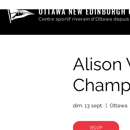
OTTAWA NEW EDINBURGH 
Centre sportif riverain d'Ottawa depuis
Alison
Champ
dim. 13 sept.
  |  
Ottawa
RSVP