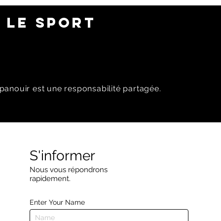
 LE SPORT
panouir est une responsabilité partagée.
S'informer
Nous vous répondrons
rapidement.
Enter Your Name