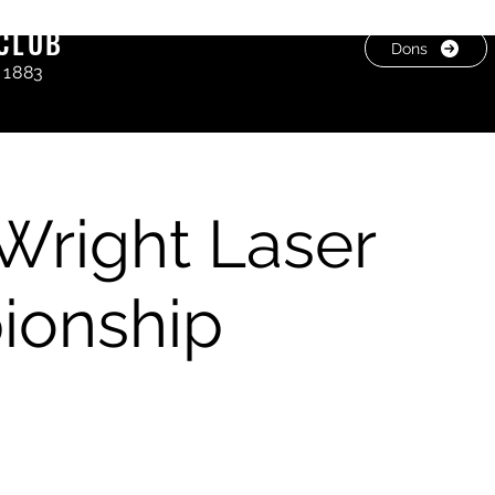
CLUB
Dons
 1883
 Wright Laser
ionship