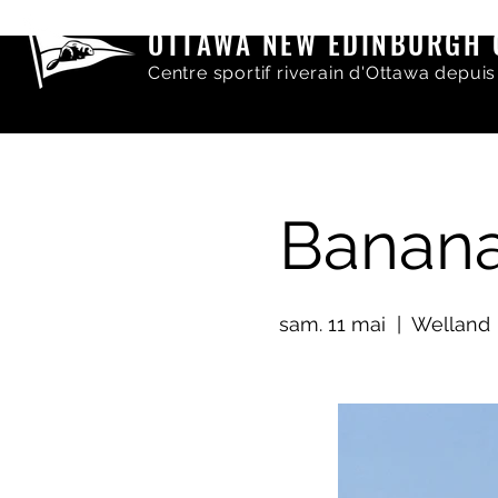
OTTAWA NEW EDINBURGH 
Centre sportif riverain d'Ottawa depuis
Banana
sam. 11 mai
  |  
Welland