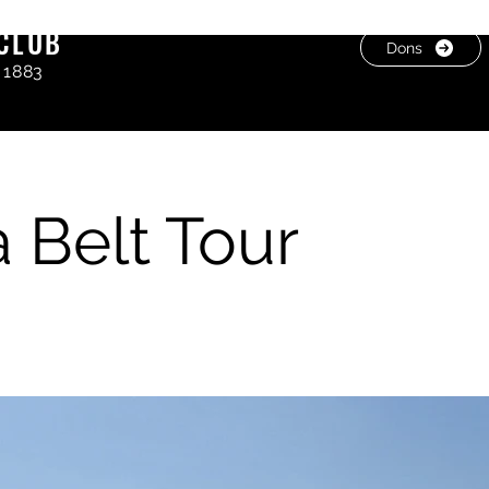
CLUB
Dons
 1883
 Belt Tour