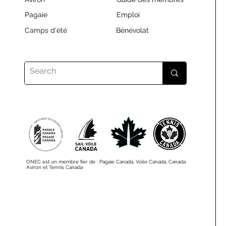
Pagaie
Emploi
Camps d'été
Bénévolat
ONEC est un membre fier de : Pagaie Canada, Voile Canada, Canada
Aviron et Tennis Canada