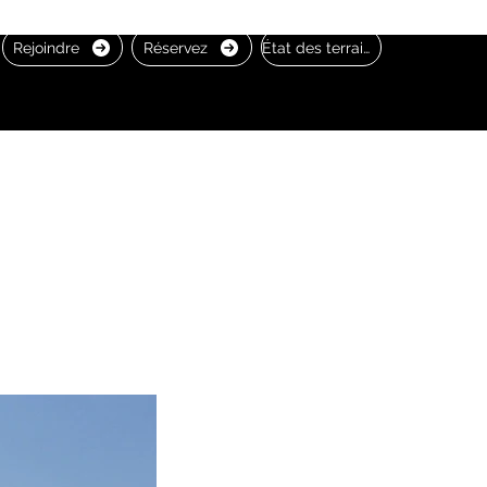
Rejoindre
Réservez
État des terrains