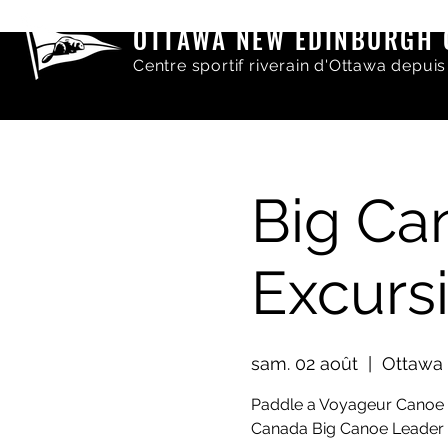
OTTAWA NEW EDINBURGH 
Centre sportif riverain d'Ottawa depuis
Big Ca
Excurs
sam. 02 août
  |  
Ottawa 
Paddle a Voyageur Canoe o
Canada Big Canoe Leader