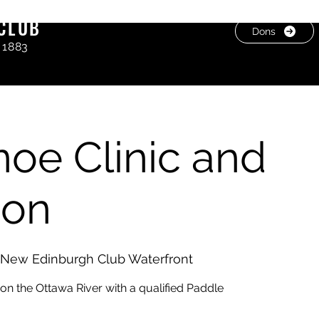
CLUB
Dons
 1883
noe Clinic and
ion
New Edinburgh Club Waterfront
n the Ottawa River with a qualified Paddle