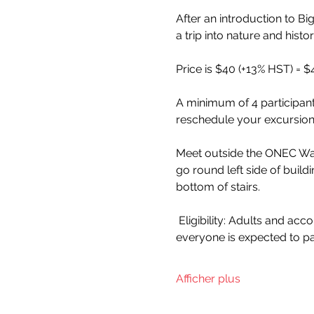
After an introduction to B
a trip into nature and hist
Price is $40 (+13% HST) = $
A minimum of 4 participants
reschedule your excursion 
Meet outside the ONEC Wate
go round left side of build
bottom of stairs.
 Eligibility: Adults and accompanied children 12 years and older; No canoeing experience is necessary, but 
everyone is expected to pa
Afficher plus