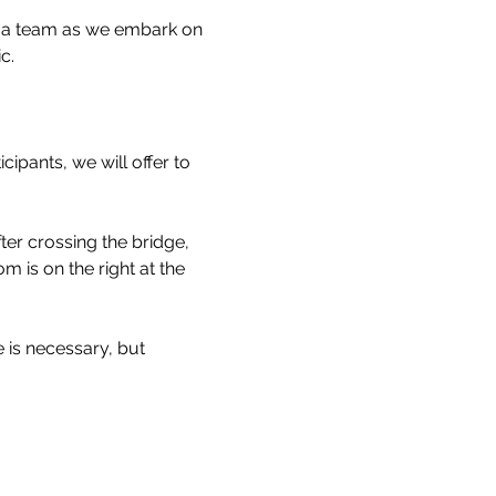
as a team as we embark on 
c. 
ipants, we will offer to 
er crossing the bridge, 
 is on the right at the 