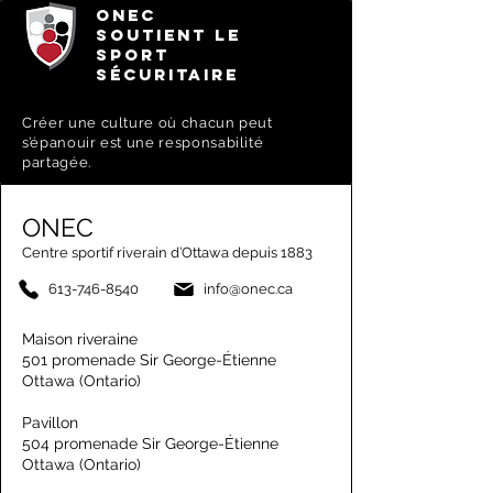
ONEC
SOUTIENT LE
SPORT
SÉCURITAIRE
Créer une culture où chacun peut
s’épanouir est une responsabilité
partagée.
ONEC
Centre sportif riverain d’Ottawa depuis 1883
613-746-8540
info@onec.ca
Maison riveraine
501 promenade Sir George-Étienne
Ottawa (Ontario)
Pavillon
504 promenade Sir George-Étienne
Ottawa (Ontario)