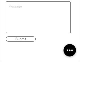
Submit
Liens
Naviguer le site
À propos de nous
Conseil d’administration
Tennis
FAQ
Aviron
Adhésion
Aviron
Guide des membres
Pagaie
Emploi