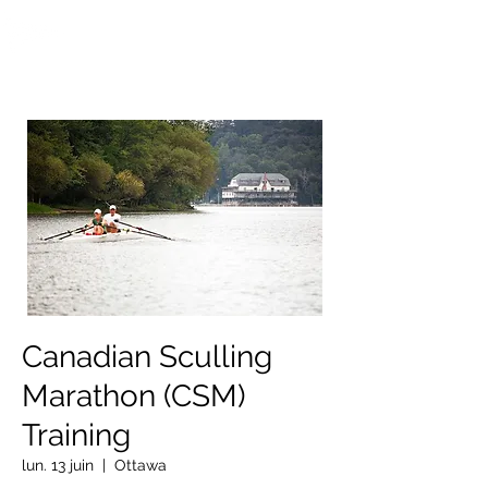
OTTAWA NEW EDINBURGH
CLUB
Centre sportif riverain d'Ottawa depuis 1883
Canadian Sculling
Marathon (CSM)
Training
lun. 13 juin
  |  
Ottawa