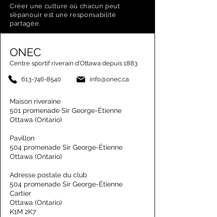
Créer une culture où chacun peut
s’épanouir est une responsabilité
partagée.
ONEC
Centre sportif riverain d’Ottawa depuis 1883
613-746-8540
info@onec.ca
Maison riveraine
501 promenade Sir George-Étienne
Ottawa (Ontario)
Pavillon
504 promenade Sir George-Étienne
Ottawa (Ontario)
Adresse postale du club
504 promenade Sir George-Étienne
Cartier
Ottawa (Ontario)
K1M 2K7