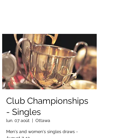
OTTAWA NEW EDINBURGH
CLUB
Centre sportif riverain d'Ottawa depuis 1883
Club Championships
- Singles
lun. 07 août
  |  
Ottawa
Men's and women's singles draws -