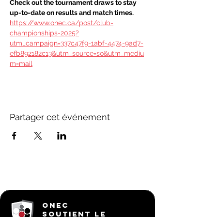
Check out the tournament draws to stay 
up-to-date on results and match times.
https://www.onec.ca/post/club-
championships-2025?
utm_campaign=337c47f9-1abf-4474-9ad7-
efb892182c13&utm_source=so&utm_mediu
m=mail
Partager cet événement
ONEC
SOUTIENT LE