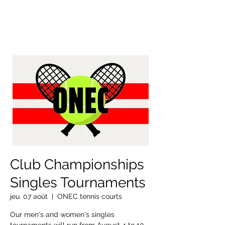
OTTAWA NEW EDINBURGH
CLUB
Centre sportif riverain d'Ottawa depuis 1883
Club Championships
Singles Tournaments
jeu. 07 août
  |  
ONEC tennis courts
Our men's and women's singles