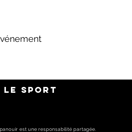
 événement
 LE SPORT
panouir est une responsabilité partagée.