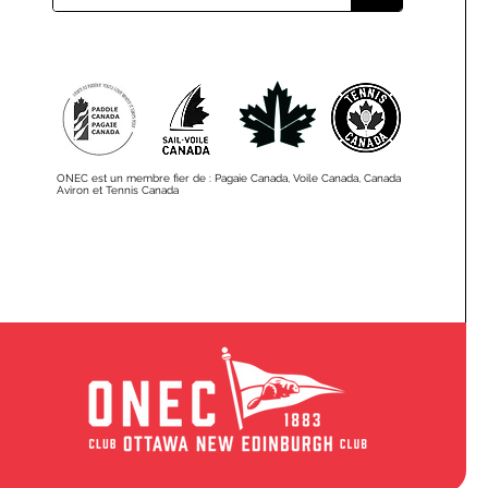
ONEC est un membre fier de : Pagaie Canada, Voile Canada, Canada
Aviron et Tennis Canada