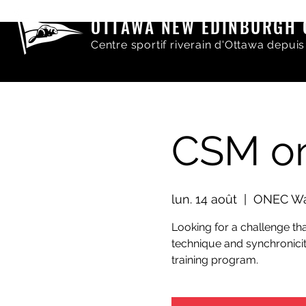
OTTAWA NEW EDINBURGH 
Centre sportif riverain d'Ottawa depuis
CSM on
lun. 14 août
  |  
ONEC Wat
Looking for a challenge th
technique and synchronicit
training program.