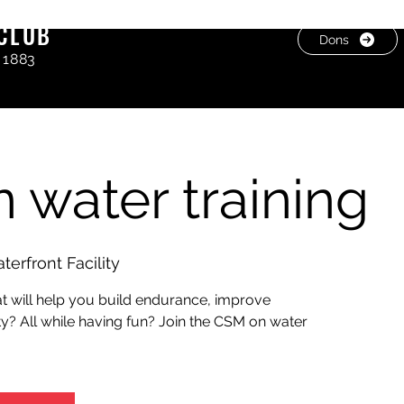
CLUB
Dons
 1883
 water training
erfront Facility
at will help you build endurance, improve
y? All while having fun? Join the CSM on water