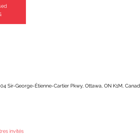
sed
s
 504 Sir-George-Étienne-Cartier Pkwy, Ottawa, ON K1M, Cana
tres invités