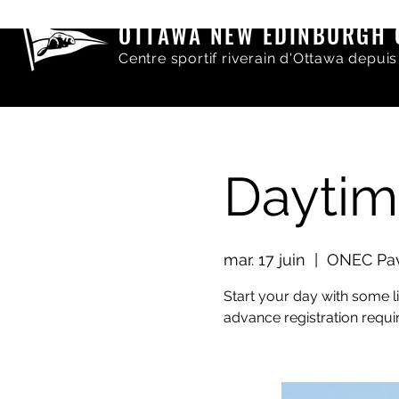
OTTAWA NEW EDINBURGH 
Centre sportif riverain d'Ottawa depuis
Daytim
mar. 17 juin
  |  
ONEC Pavi
Start your day with some li