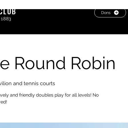
CLUB
Dons
 1883
e Round Robin
lion and tennis courts
vely and friendly doubles play for all levels! No