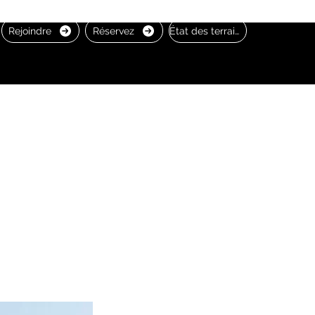
Rejoindre
Réservez
État des terrains