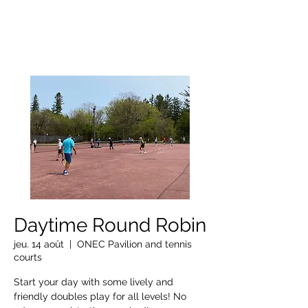
OTTAWA NEW EDINBURGH
CLUB
Centre sportif riverain d'Ottawa depuis 1883
Daytime Round Robin
jeu. 14 août
  |  
ONEC Pavilion and tennis
courts
Start your day with some lively and
friendly doubles play for all levels! No