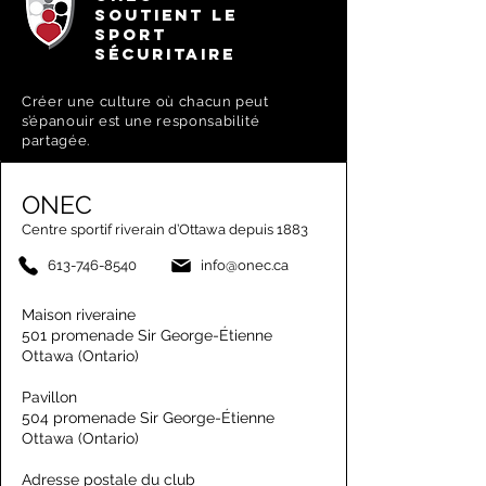
SOUTIENT LE
SPORT
SÉCURITAIRE
Créer une culture où chacun peut
s’épanouir est une responsabilité
partagée.
ONEC
Centre sportif riverain d’Ottawa depuis 1883
613-746-8540
info@onec.ca
Maison riveraine
501 promenade Sir George-Étienne
Ottawa (Ontario)
Pavillon
504 promenade Sir George-Étienne
Ottawa (Ontario)
Adresse postale du club