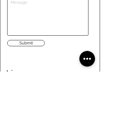
Submit
Liens
Naviguer le site
À propos de nous
Conseil d’administration
Tennis
FAQ
Aviron
Adhésion
Aviron
Guide des membres
Pagaie
Emploi