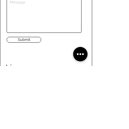
Submit
Liens
Naviguer le site
À propos de nous
Conseil d’administration
Tennis
FAQ
Aviron
Adhésion
Aviron
Guide des membres
Pagaie
Emploi