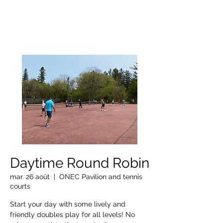
OTTAWA NEW EDINBURGH
CLUB
Centre sportif riverain d'Ottawa depuis 1883
Daytime Round Robin
mar. 26 août
  |  
ONEC Pavilion and tennis
courts
Start your day with some lively and
friendly doubles play for all levels! No