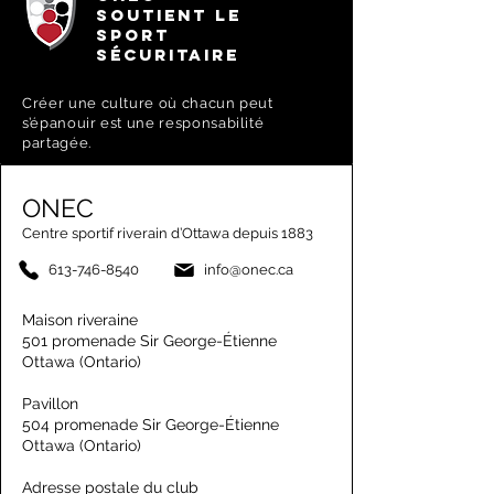
SOUTIENT LE
SPORT
SÉCURITAIRE
Créer une culture où chacun peut
s’épanouir est une responsabilité
partagée.
ONEC
Centre sportif riverain d’Ottawa depuis 1883
613-746-8540
info@onec.ca
Maison riveraine
501 promenade Sir George-Étienne
Ottawa (Ontario)
Pavillon
504 promenade Sir George-Étienne
Ottawa (Ontario)
Adresse postale du club