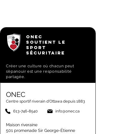
ONEC
SOUTIENT LE
SPORT
SÉCURITAIRE
Créer une culture où chacun peut
s’épanouir est une responsabilité
partagée.
ONEC
Centre sportif riverain d’Ottawa depuis 1883
613-746-8540
info@onec.ca
Maison riveraine
501 promenade Sir George-Étienne