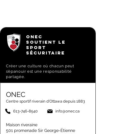
ONEC
SOUTIENT LE
SPORT
SÉCURITAIRE
Créer une culture où chacun peut
s’épanouir est une responsabilité
partagée.
ONEC
Centre sportif riverain d’Ottawa depuis 1883
613-746-8540
info@onec.ca
Maison riveraine
501 promenade Sir George-Étienne