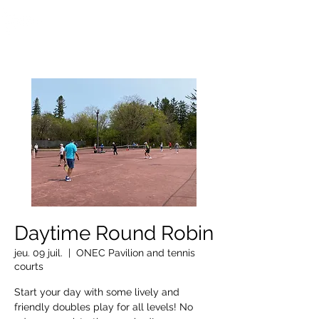
OTTAWA NEW EDINBURGH
CLUB
Centre sportif riverain d'Ottawa depuis 1883
Daytime Round Robin
jeu. 09 juil.
  |  
ONEC Pavilion and tennis
courts
Start your day with some lively and
friendly doubles play for all levels! No