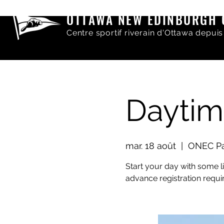
OTTAWA NEW EDINBURGH 
Centre sportif riverain d'Ottawa depuis
Daytim
mar. 18 août
  |  
ONEC Pav
Start your day with some li
advance registration requi