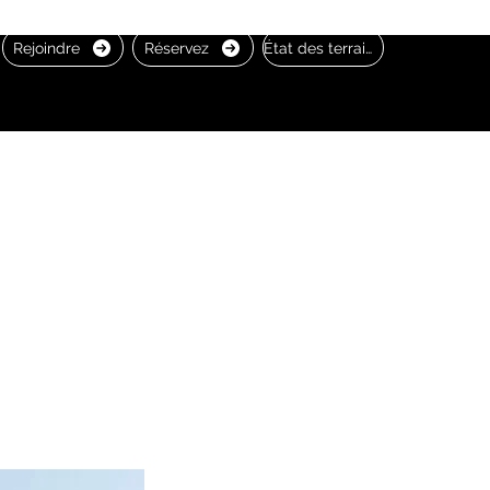
Rejoindre
Réservez
État des terrains