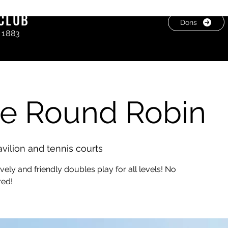
CLUB
Dons
 1883
e Round Robin
ilion and tennis courts
vely and friendly doubles play for all levels! No
red!