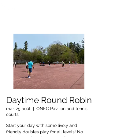
OTTAWA NEW EDINBURGH
CLUB
Centre sportif riverain d'Ottawa depuis 1883
Daytime Round Robin
mar. 25 août
  |  
ONEC Pavilion and tennis
courts
Start your day with some lively and
friendly doubles play for all levels! No