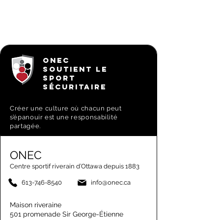
ONEC
SOUTIENT LE
SPORT
SÉCURITAIRE
Créer une culture où chacun peut
s’épanouir est une responsabilité
partagée.
ONEC
Centre sportif riverain d’Ottawa depuis 1883
613-746-8540
info@onec.ca
Maison riveraine
501 promenade Sir George-Étienne