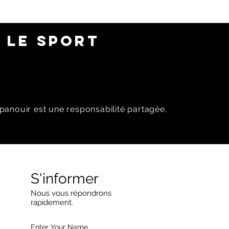
 LE SPORT
panouir est une responsabilité partagée.
S'informer
Nous vous répondrons
rapidement.
Enter Your Name