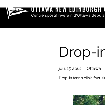
OTTAWA NEW EDINBURGH 
Centre sportif riverain d'Ottawa depuis
Drop-in
jeu. 15 août
  |  
Ottawa
Drop-in tennis clinic focus