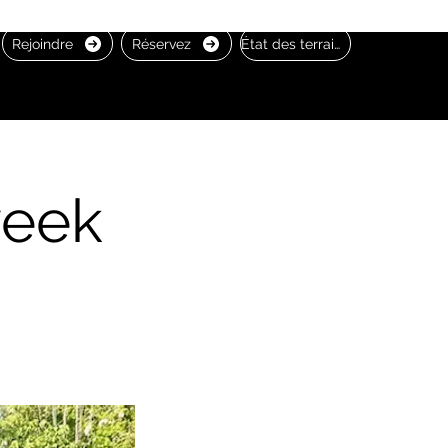
Rejoindre
Réservez
État des terrains
week