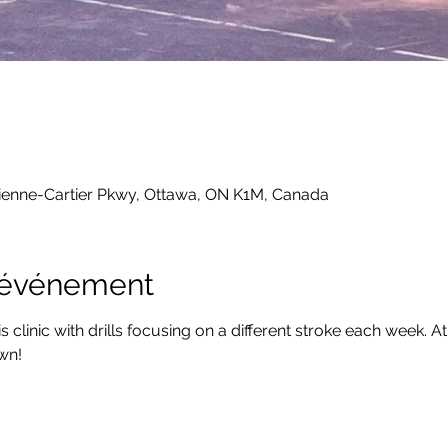
ienne-Cartier Pkwy, Ottawa, ON K1M, Canada
l'événement
linic with drills focusing on a different stroke each week. At o
own!