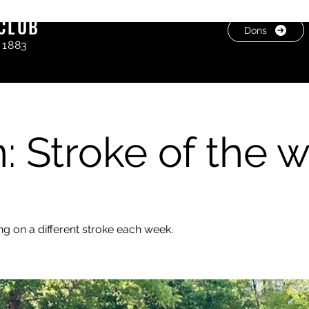
CLUB
Dons
 1883
: Stroke of the 
ing on a different stroke each week.