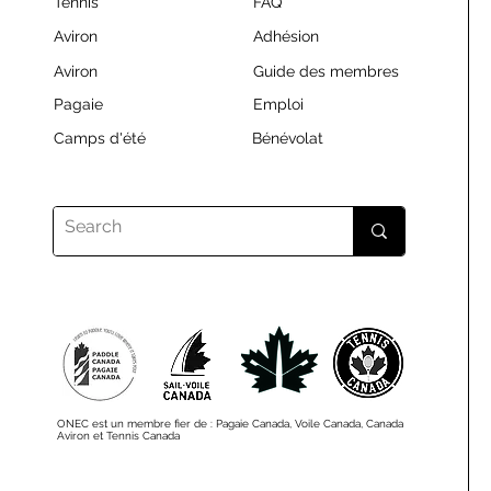
Tennis
FAQ
Aviron
Adhésion
Aviron
Guide des membres
Pagaie
Emploi
Camps d'été
Bénévolat
ONEC est un membre fier de : Pagaie Canada, Voile Canada, Canada
Aviron et Tennis Canada