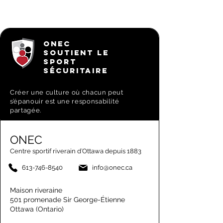
ONEC
SOUTIENT LE
SPORT
SÉCURITAIRE
Créer une culture où chacun peut
s’épanouir est une responsabilité
partagée.
ONEC
Centre sportif riverain d’Ottawa depuis 1883
613-746-8540
info@onec.ca
Maison riveraine
501 promenade Sir George-Étienne
Ottawa (Ontario)