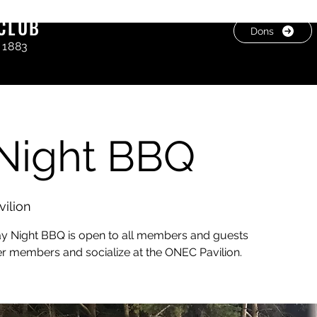
CLUB
Dons
 1883
 Night BBQ
ilion
day Night BBQ is open to all members and guests
r members and socialize at the ONEC Pavilion.