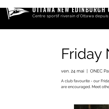
OTTAWA NEW EDINBURGH 
Centre sportif riverain d'Ottawa depuis
Friday
ven. 24 mai
  |  
ONEC Pav
A club favourite - our Fri
are encouraged. Meet othe