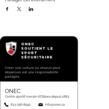
ONEC
SOUTIENT LE
SPORT
SÉCURITAIRE
Créer une culture où chacun peut
s’épanouir est une responsabilité
partagée.
ONEC
Centre sportif riverain d’Ottawa depuis 1883
613-746-8540
info@onec.ca