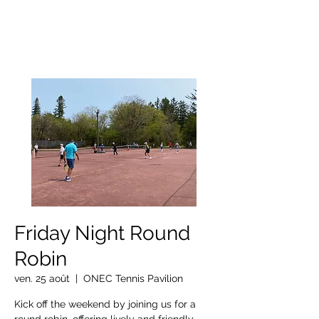
OTTAWA NEW EDINBURGH
CLUB
Centre sportif riverain d'Ottawa depuis 1883
Friday Night Round
Robin
ven. 25 août
  |  
ONEC Tennis Pavilion
Kick off the weekend by joining us for a