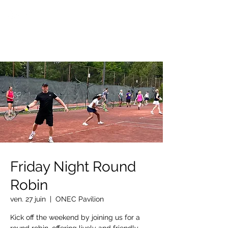
OTTAWA NEW EDINBURGH
CLUB
Centre sportif riverain d'Ottawa depuis 1883
Friday Night Round
Robin
ven. 27 juin
  |  
ONEC Pavilion
Kick off the weekend by joining us for a