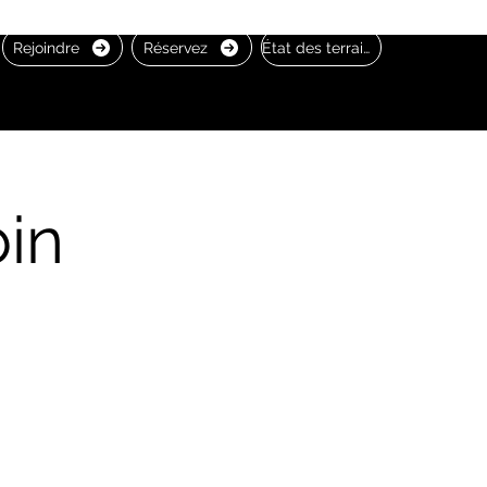
Rejoindre
Réservez
État des terrains
in