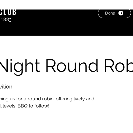
CLUB
Dons
 1883
 Night Round Rob
ilion
ning us for a round robin, offering lively and
l levels. BBQ to follow!