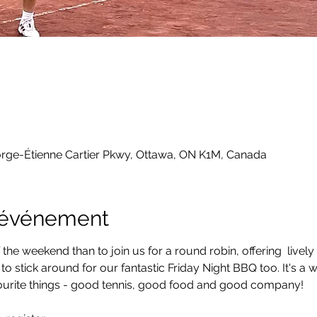
orge-Étienne Cartier Pkwy, Ottawa, ON K1M, Canada
l'événement
 the weekend than to join us for a round robin, offering  lively
u to stick around for our fantastic Friday Night BBQ too. It's a w
ourite things - good tennis, good food and good company!