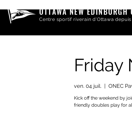
OTTAWA NEW EDINBURGH 
Centre sportif riverain d'Ottawa depuis
Friday
ven. 04 juil.
  |  
ONEC Pav
Kick off the weekend by joi
friendly doubles play for al