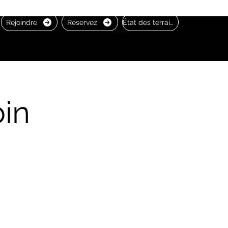
Rejoindre
Réservez
État des terrains
in