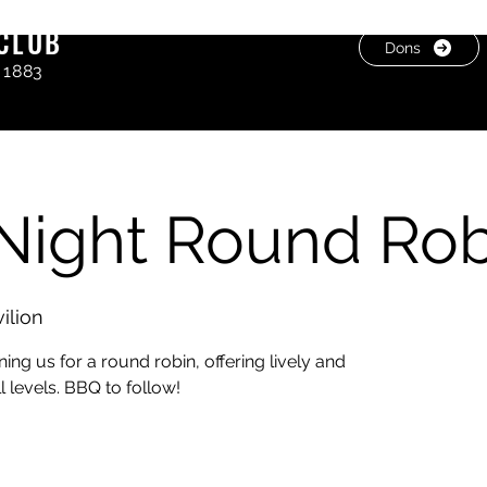
CLUB
Dons
 1883
 Night Round Rob
ilion
ning us for a round robin, offering lively and
l levels. BBQ to follow!