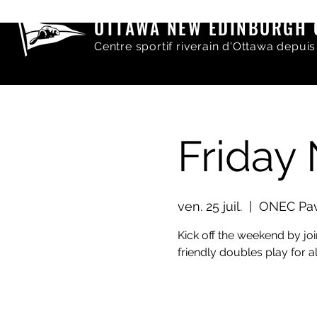
OTTAWA NEW EDINBURGH 
Centre sportif riverain d'Ottawa depuis
Friday
ven. 25 juil.
  |  
ONEC Pav
Kick off the weekend by joi
friendly doubles play for al