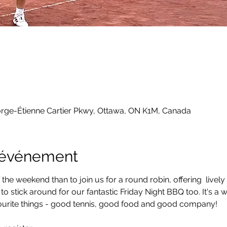
orge-Étienne Cartier Pkwy, Ottawa, ON K1M, Canada
l'événement
 the weekend than to join us for a round robin, offering  lively
u to stick around for our fantastic Friday Night BBQ too. It's a w
ourite things - good tennis, good food and good company!