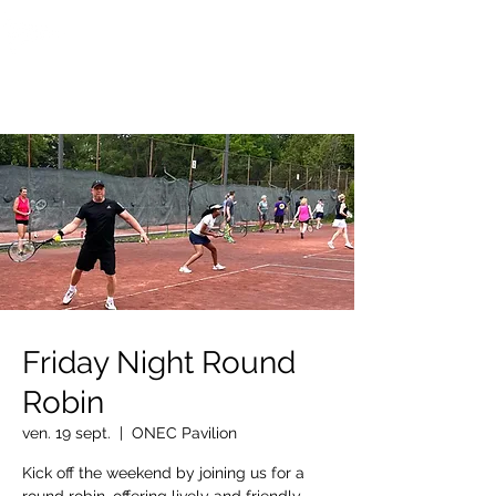
OTTAWA NEW EDINBURGH
CLUB
Centre sportif riverain d'Ottawa depuis 1883
Friday Night Round
Robin
ven. 19 sept.
  |  
ONEC Pavilion
Kick off the weekend by joining us for a