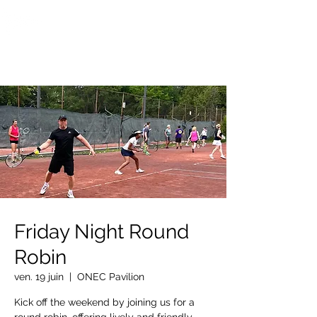
OTTAWA NEW EDINBURGH
CLUB
Centre sportif riverain d'Ottawa depuis 1883
Friday Night Round
Robin
ven. 19 juin
  |  
ONEC Pavilion
Kick off the weekend by joining us for a