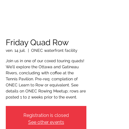
OTTAWA NEW EDINBURGH
CLUB
Centre sportif riverain d'Ottawa depuis 1883
Friday Quad Row
ven. 14 juil.
  |  
ONEC waterfront facility
Join us in one of our coxed touring quads!
We’ll explore the Ottawa and Gatineau
Rivers, concluding with coffee at the
Tennis Pavilion. Pre-req: completion of
ONEC Learn to Row or equivalent. See
details on ONEC Rowing Meetup; rows are
posted 1 to 2 weeks prior to the event.
Registration is closed
See other events