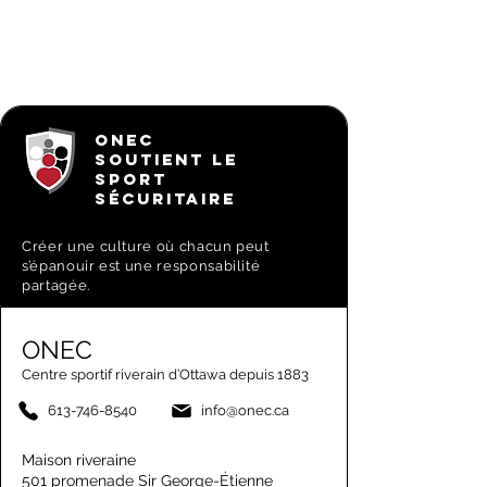
ONEC
SOUTIENT LE
SPORT
SÉCURITAIRE
Créer une culture où chacun peut
s’épanouir est une responsabilité
partagée.
ONEC
Centre sportif riverain d’Ottawa depuis 1883
613-746-8540
info@onec.ca
Maison riveraine
501 promenade Sir George-Étienne