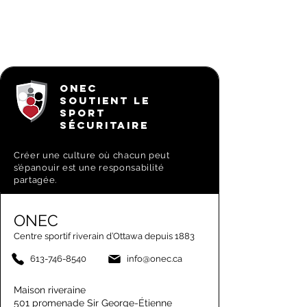
ONEC
SOUTIENT LE
SPORT
SÉCURITAIRE
Créer une culture où chacun peut
s’épanouir est une responsabilité
partagée.
ONEC
Centre sportif riverain d’Ottawa depuis 1883
613-746-8540
info@onec.ca
Maison riveraine
501 promenade Sir George-Étienne