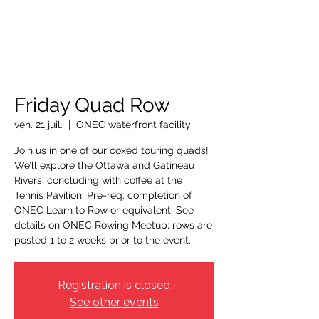
OTTAWA NEW EDINBURGH
CLUB
Centre sportif riverain d'Ottawa depuis 1883
Friday Quad Row
ven. 21 juil.
  |  
ONEC waterfront facility
Join us in one of our coxed touring quads!
We’ll explore the Ottawa and Gatineau
Rivers, concluding with coffee at the
Tennis Pavilion. Pre-req: completion of
ONEC Learn to Row or equivalent. See
details on ONEC Rowing Meetup; rows are
posted 1 to 2 weeks prior to the event.
Registration is closed
See other events