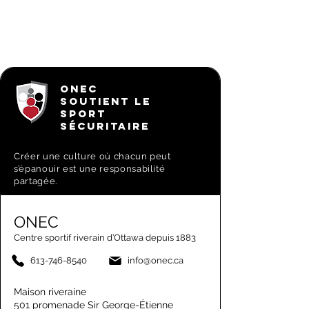
ONEC
SOUTIENT LE
SPORT
SÉCURITAIRE
Créer une culture où chacun peut
s’épanouir est une responsabilité
partagée.
ONEC
Centre sportif riverain d’Ottawa depuis 1883
613-746-8540
info@onec.ca
Maison riveraine
501 promenade Sir George-Étienne