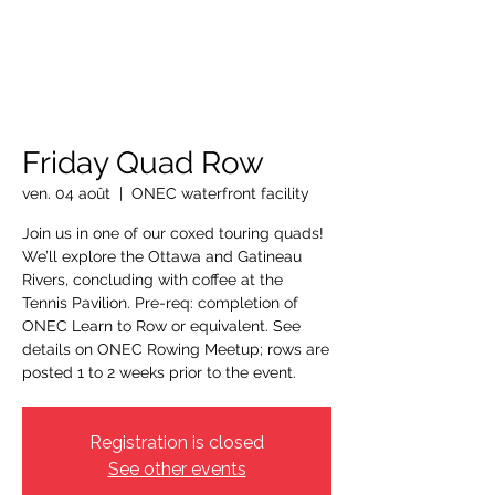
OTTAWA NEW EDINBURGH
CLUB
Centre sportif riverain d'Ottawa depuis 1883
Friday Quad Row
ven. 04 août
  |  
ONEC waterfront facility
Join us in one of our coxed touring quads!
We’ll explore the Ottawa and Gatineau
Rivers, concluding with coffee at the
Tennis Pavilion. Pre-req: completion of
ONEC Learn to Row or equivalent. See
details on ONEC Rowing Meetup; rows are
posted 1 to 2 weeks prior to the event.
Registration is closed
See other events