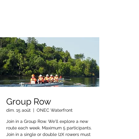
OTTAWA NEW EDINBURGH
CLUB
Centre sportif riverain d'Ottawa depuis 1883
Group Row
dim. 15 août
  |  
ONEC Waterfront
Join in a Group Row. We'll explore a new
route each week. Maximum 5 participants.
Join in a single or double (2X rowers must