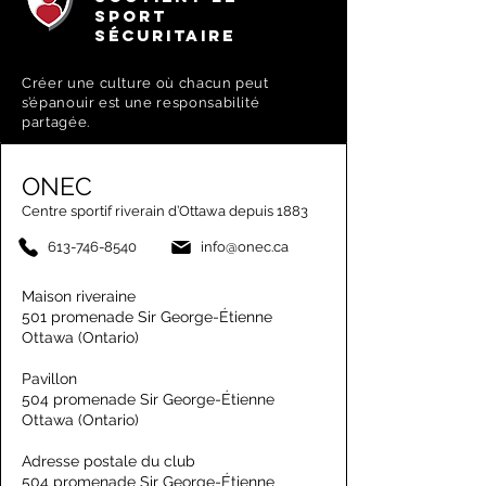
SPORT
SÉCURITAIRE
Créer une culture où chacun peut
s’épanouir est une responsabilité
partagée.
ONEC
Centre sportif riverain d’Ottawa depuis 1883
613-746-8540
info@onec.ca
Maison riveraine
501 promenade Sir George-Étienne
Ottawa (Ontario)
Pavillon
504 promenade Sir George-Étienne
Ottawa (Ontario)
Adresse postale du club
504 promenade Sir George-Étienne