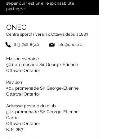
s’épanouir est une responsabilité
partagée.
ONEC
Centre sportif riverain d’Ottawa depuis 1883
613-746-8540
info@onec.ca
Maison riveraine
501 promenade Sir George-Étienne
Ottawa (Ontario)
Pavillon
504 promenade Sir George-Étienne
Ottawa (Ontario)
Adresse postale du club
504 promenade Sir George-Étienne
Cartier
Ottawa (Ontario)
K1M 2K7