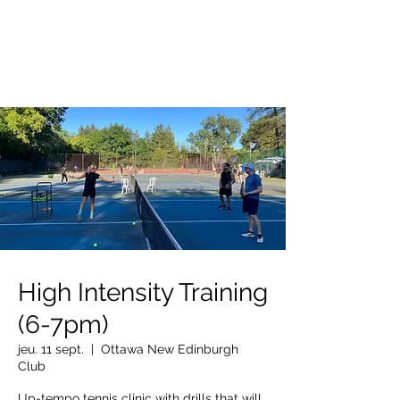
OTTAWA NEW EDINBURGH
CLUB
Centre sportif riverain d'Ottawa depuis 1883
High Intensity Training
(6-7pm)
jeu. 11 sept.
  |  
Ottawa New Edinburgh
Club
Up-tempo tennis clinic with drills that will