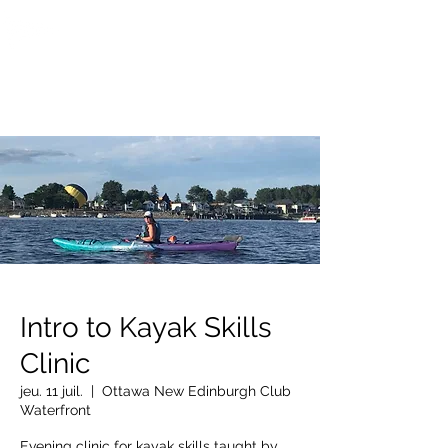
OTTAWA NEW EDINBURGH
CLUB
Centre sportif riverain d'Ottawa depuis 1883
Intro to Kayak Skills
Clinic
jeu. 11 juil.
  |  
Ottawa New Edinburgh Club
Waterfront
Evening clinic for kayak skills taught by