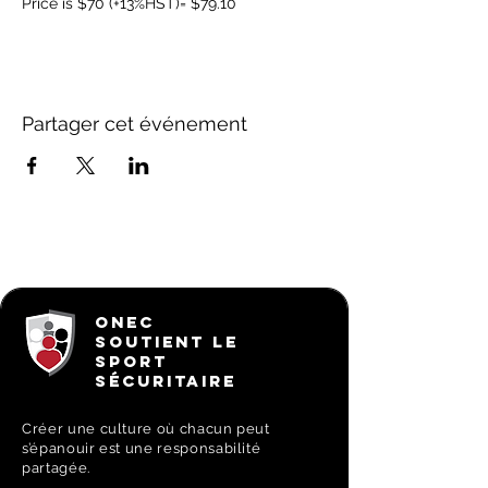
Price is $70 (+13%HST)= $79.10
Partager cet événement
ONEC
SOUTIENT LE
SPORT
SÉCURITAIRE
Créer une culture où chacun peut
s’épanouir est une responsabilité
partagée.