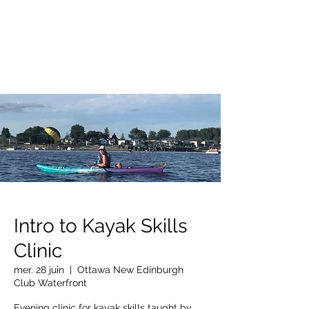
OTTAWA NEW EDINBURGH
CLUB
Centre sportif riverain d'Ottawa depuis 1883
Intro to Kayak Skills
Clinic
mer. 28 juin
  |  
Ottawa New Edinburgh
Club Waterfront
Evening clinic for kayak skills taught by