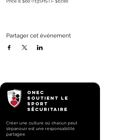
Price is $60 (+13%HST)= $67.80
Partager cet événement
ONEC
SOUTIENT LE
SPORT
SÉCURITAIRE
Créer une culture où chacun peut
s’épanouir est une responsabilité
partagée.