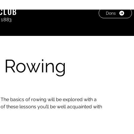
CLUB
Dons
 1883
o Rowing
 The basics of rowing will be explored with a
 of these lessons you’ll be well acquainted with