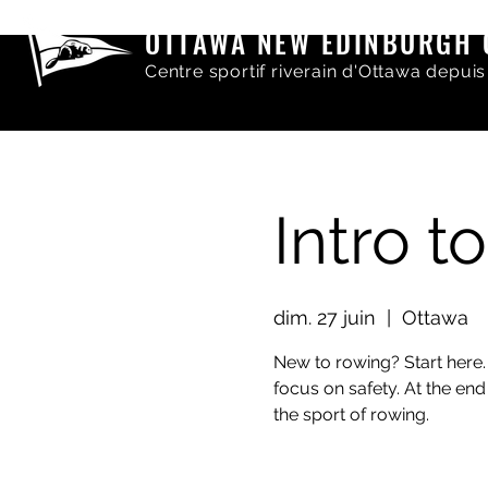
OTTAWA NEW EDINBURGH 
Centre sportif riverain d'Ottawa depuis
Intro t
dim. 27 juin
  |  
Ottawa
New to rowing? Start here.
focus on safety. At the end
the sport of rowing.