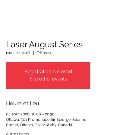
OTTAWA NEW EDINBURGH
CLUB
Centre sportif riverain d'Ottawa depuis 1883
Laser August Series
mar. 04 août
  |  
Ottawa
Registration is closed
See other events
Heure et lieu
04 août 2026, 18:00 – 20:30
Ottawa, 501 Promenade Sir-George-Étienne-
Cartier, Ottawa, ON K1M 2K7, Canada
Autres dates