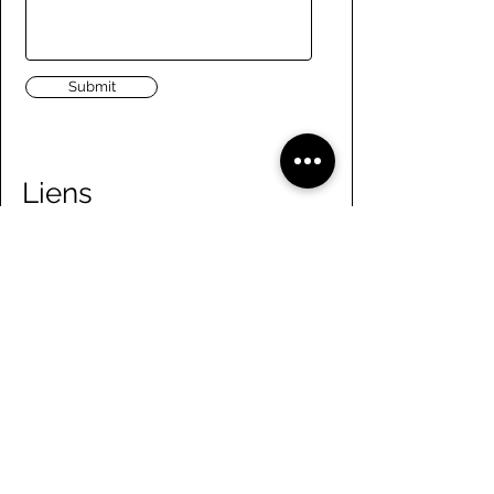
Submit
Liens
Naviguer le site
À propos de nous
Conseil d’administration
Tennis
FAQ
Aviron
Adhésion
Aviron
Guide des membres
Pagaie
Emploi
Camps d'été
Bénévolat