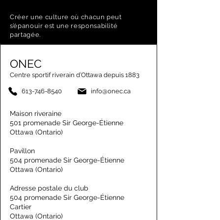
Créer une culture où chacun peut
s’épanouir est une responsabilité
partagée.
ONEC
Centre sportif riverain d’Ottawa depuis 1883
613-746-8540
info@onec.ca
Maison riveraine
501 promenade Sir George-Étienne
Ottawa (Ontario)
Pavillon
504 promenade Sir George-Étienne
Ottawa (Ontario)
Adresse postale du club
504 promenade Sir George-Étienne
Cartier
Ottawa (Ontario)