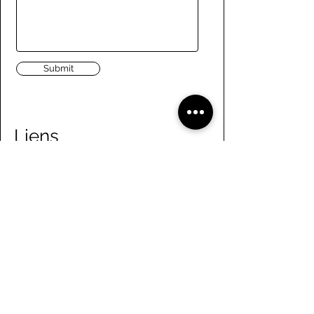
Submit
Liens
Naviguer le site
À propos de nous
Conseil d’administration
Tennis
FAQ
Aviron
Adhésion
Aviron
Guide des membres
Pagaie
Emploi
Camps d'été
Bénévolat