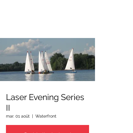
OTTAWA NEW EDINBURGH
CLUB
Centre sportif riverain d'Ottawa depuis 1883
Laser Evening Series
II
mar. 01 août
  |  
Waterfront