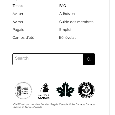
Tennis
FAQ
Aviron
Adhésion
Aviron
Guide des membres
Pagaie
Emploi
Camps d'été
Bénévolat
ONEC est un membre fier de : Pagaie Canada, Voile Canada, Canada
Aviron et Tennis Canada