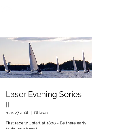
OTTAWA NEW EDINBURGH
CLUB
Centre sportif riverain d'Ottawa depuis 1883
Laser Evening Series
II
mar. 27 août
  |  
Ottawa
First race will start at 1800 - Be there early