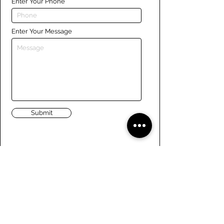
Enter Your Phone
Enter Your Message
Submit
Liens
Naviguer le site
À propos de nous
Conseil d’administration
Tennis
FAQ
Aviron
Adhésion