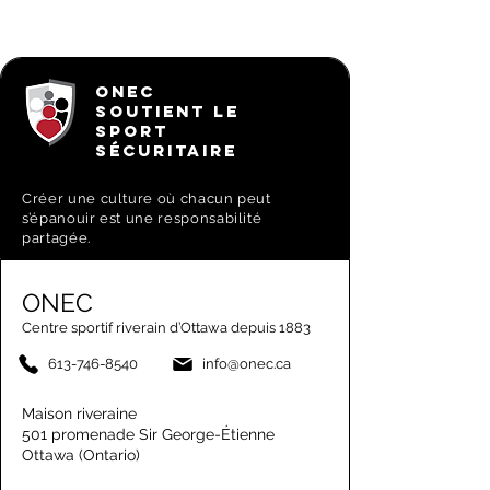
ONEC
SOUTIENT LE
SPORT
SÉCURITAIRE
Créer une culture où chacun peut
s’épanouir est une responsabilité
partagée.
ONEC
Centre sportif riverain d’Ottawa depuis 1883
613-746-8540
info@onec.ca
Maison riveraine
501 promenade Sir George-Étienne
Ottawa (Ontario)