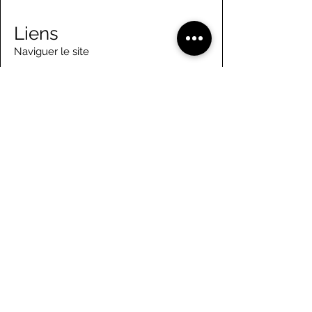
Liens
Naviguer le site
À propos de nous
Conseil d’administration
Tennis
FAQ
Aviron
Adhésion
Aviron
Guide des membres
Pagaie
Emploi
Camps d'été
Bénévolat