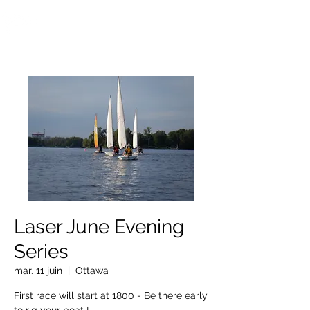
OTTAWA NEW EDINBURGH
CLUB
Centre sportif riverain d'Ottawa depuis 1883
Laser June Evening
Series
mar. 11 juin
  |  
Ottawa
First race will start at 1800 - Be there early