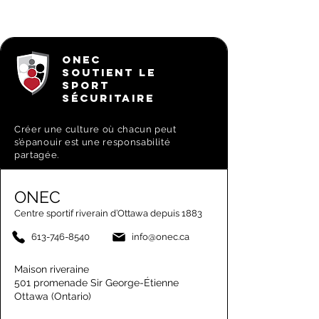
ONEC
SOUTIENT LE
SPORT
SÉCURITAIRE
Créer une culture où chacun peut
s’épanouir est une responsabilité
partagée.
ONEC
Centre sportif riverain d’Ottawa depuis 1883
613-746-8540
info@onec.ca
Maison riveraine
501 promenade Sir George-Étienne
Ottawa (Ontario)