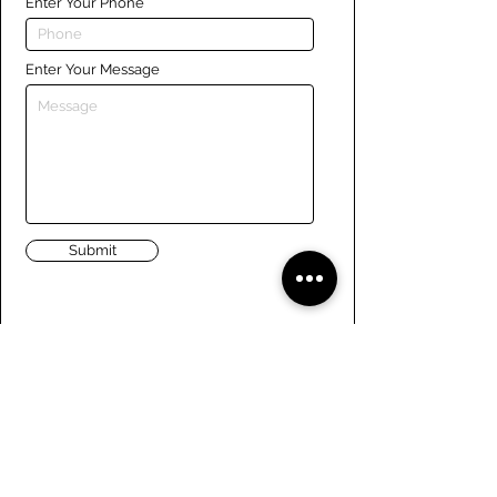
Enter Your Phone
Enter Your Message
Submit
Liens
Naviguer le site
À propos de nous
Conseil d’administration
Tennis
FAQ
Aviron
Adhésion