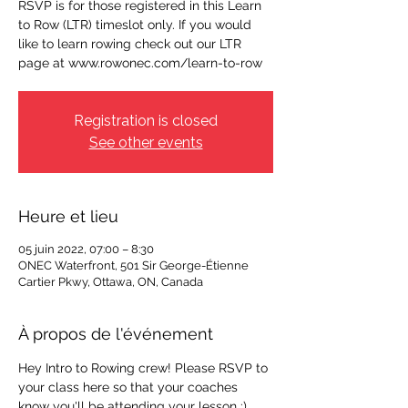
RSVP is for those registered in this Learn
to Row (LTR) timeslot only. If you would
like to learn rowing check out our LTR
page at www.rowonec.com/learn-to-row
Registration is closed
See other events
Heure et lieu
05 juin 2022, 07:00 – 8:30
ONEC Waterfront, 501 Sir George-Étienne
Cartier Pkwy, Ottawa, ON, Canada
À propos de l'événement
Hey Intro to Rowing crew! Please RSVP to 
your class here so that your coaches 
know you'll be attending your lesson :) 