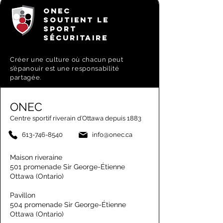
ONEC
SOUTIENT LE
SPORT
SÉCURITAIRE
Créer une culture où chacun peut
s’épanouir est une responsabilité
partagée.
ONEC
Centre sportif riverain d’Ottawa depuis 1883
613-746-8540
info@onec.ca
Maison riveraine
501 promenade Sir George-Étienne
Ottawa (Ontario)
Pavillon
504 promenade Sir George-Étienne
Ottawa (Ontario)