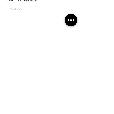
Enter Your Message
Submit
Liens
Naviguer le site
À propos de nous
Conseil d’administration
Tennis
FAQ
Aviron
Adhésion
Aviron
Guide des membres
Pagaie
Emploi