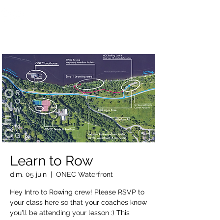
OTTAWA NEW EDINBURGH
CLUB
Centre sportif riverain d'Ottawa depuis 1883
Learn to Row
dim. 05 juin
  |  
ONEC Waterfront
Hey Intro to Rowing crew! Please RSVP to
your class here so that your coaches know
you'll be attending your lesson :) This