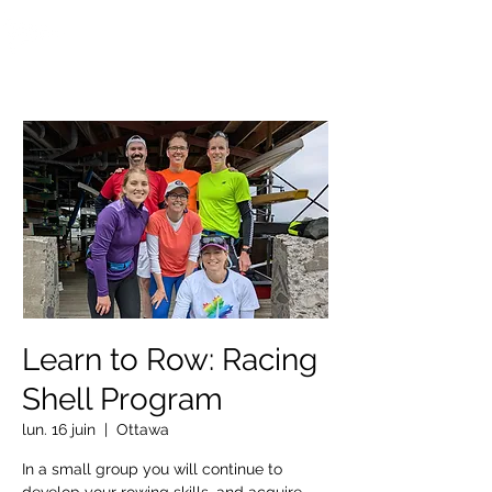
OTTAWA NEW EDINBURGH
CLUB
Centre sportif riverain d'Ottawa depuis 1883
Learn to Row: Racing
Shell Program
lun. 16 juin
  |  
Ottawa
In a small group you will continue to