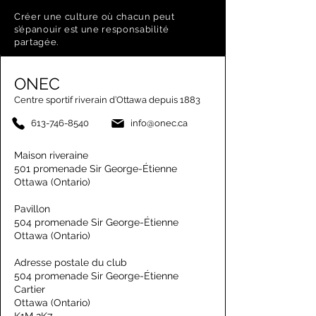
Créer une culture où chacun peut
s’épanouir est une responsabilité
partagée.
ONEC
Centre sportif riverain d’Ottawa depuis 1883
613-746-8540
info@onec.ca
Maison riveraine
501 promenade Sir George-Étienne
Ottawa (Ontario)
Pavillon
504 promenade Sir George-Étienne
Ottawa (Ontario)
Adresse postale du club
504 promenade Sir George-Étienne
Cartier
Ottawa (Ontario)