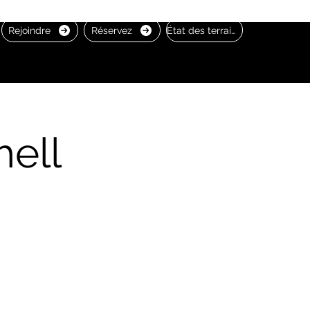
Rejoindre
Réservez
État des terrains
hell