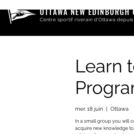
OTTAWA NEW EDINBURGH 
Centre sportif riverain d'Ottawa depuis
Learn t
Progr
mer. 18 juin
  |  
Ottawa
In a small group you will c
acquire new knowledge to h