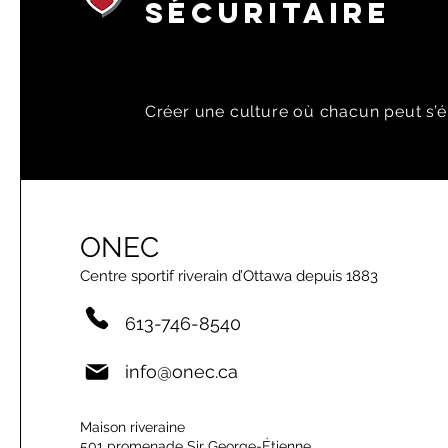
SÉCURITAIRE
Créer une culture où chacun peut s’é
ONEC
Centre sportif riverain d’Ottawa depuis 1883
613-746-8540
info@onec.ca
Maison riveraine
501 promenade Sir George-Étienne