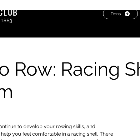
CLUB
Dons
 1883
o Row: Racing S
am
ontinue to develop your rowing skills, and
elp you feel comfortable in a racing shell. There