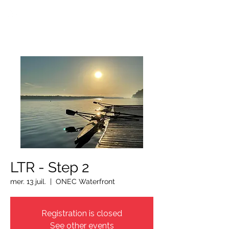
OTTAWA NEW EDINBURGH
CLUB
Centre sportif riverain d'Ottawa depuis 1883
LTR - Step 2
mer. 13 juil.
  |  
ONEC Waterfront
Registration is closed
See other events