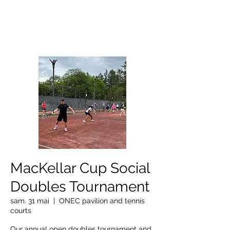
OTTAWA NEW EDINBURGH
CLUB
Centre sportif riverain d'Ottawa depuis 1883
MacKellar Cup Social
Doubles Tournament
sam. 31 mai
  |  
ONEC pavilion and tennis
courts
Our annual open doubles tournament and