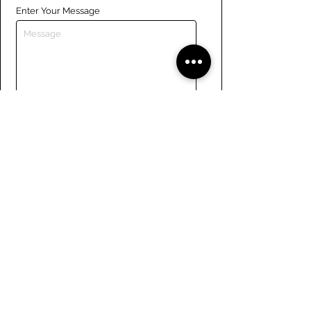
Enter Your Message
Submit
Liens
Naviguer le site
À propos de nous
Conseil d’administration
Tennis
FAQ
Aviron
Adhésion
Aviron
Guide des membres