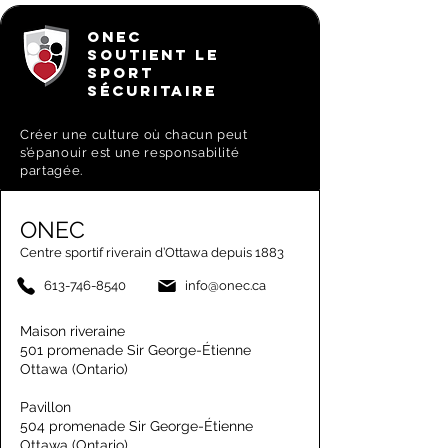
ONEC
SOUTIENT LE
SPORT
SÉCURITAIRE
Créer une culture où chacun peut
s’épanouir est une responsabilité
partagée.
ONEC
Centre sportif riverain d’Ottawa depuis 1883
613-746-8540
info@onec.ca
Maison riveraine
501 promenade Sir George-Étienne
Ottawa (Ontario)
Pavillon
504 promenade Sir George-Étienne
Ottawa (Ontario)