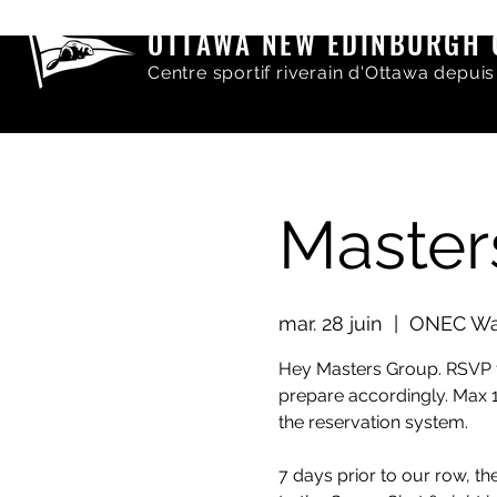
OTTAWA NEW EDINBURGH 
Centre sportif riverain d'Ottawa depuis
Master
mar. 28 juin
  |  
ONEC Wat
Hey Masters Group. RSVP f
prepare accordingly. Max 1
the reservation system.
7 days prior to our row, t