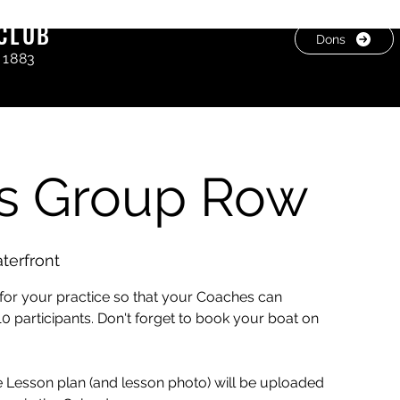
CLUB
Dons
 1883
s Group Row
erfront
or your practice so that your Coaches can
0 participants. Don't forget to book your boat on
he Lesson plan (and lesson photo) will be uploaded