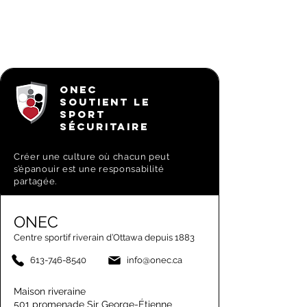
ONEC
SOUTIENT LE
SPORT
SÉCURITAIRE
Créer une culture où chacun peut
s’épanouir est une responsabilité
partagée.
ONEC
Centre sportif riverain d’Ottawa depuis 1883
613-746-8540
info@onec.ca
Maison riveraine
501 promenade Sir George-Étienne