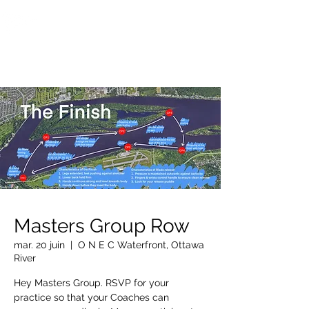
OTTAWA NEW EDINBURGH
CLUB
Centre sportif riverain d'Ottawa depuis 1883
Masters Group Row
mar. 20 juin
  |  
O N E C Waterfront, Ottawa
River
Hey Masters Group. RSVP for your
practice so that your Coaches can