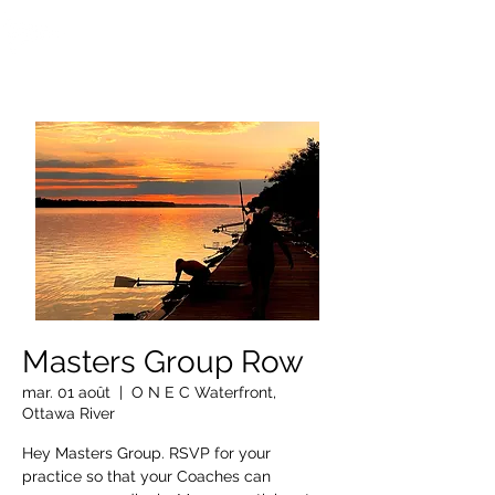
OTTAWA NEW EDINBURGH
CLUB
Centre sportif riverain d'Ottawa depuis 1883
Masters Group Row
mar. 01 août
  |  
O N E C Waterfront,
Ottawa River
Hey Masters Group. RSVP for your
practice so that your Coaches can