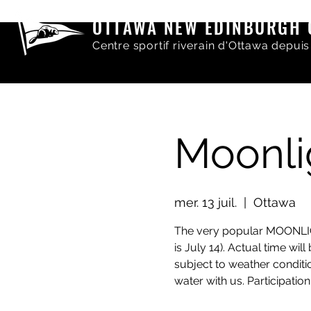
OTTAWA NEW EDINBURGH 
Centre sportif riverain d'Ottawa depuis
Moonli
mer. 13 juil.
  |  
Ottawa
The very popular MOONLIG
is July 14). Actual time wil
subject to weather conditi
water with us. Participation