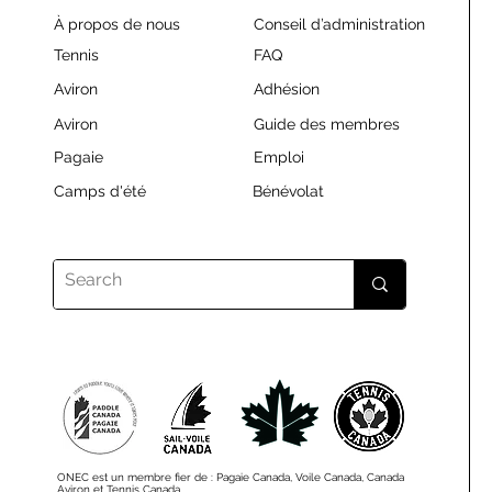
À propos de nous
Conseil d’administration
Tennis
FAQ
Aviron
Adhésion
Aviron
Guide des membres
Pagaie
Emploi
Camps d'été
Bénévolat
ONEC est un membre fier de : Pagaie Canada, Voile Canada, Canada
Aviron et Tennis Canada