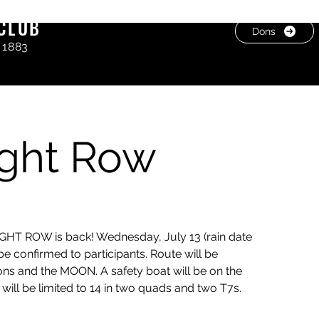
CLUB
Dons
 1883
ght Row
HT ROW is back! Wednesday, July 13 (rain date
l be confirmed to participants. Route will be
ons and the MOON. A safety boat will be on the
 will be limited to 14 in two quads and two T7s.